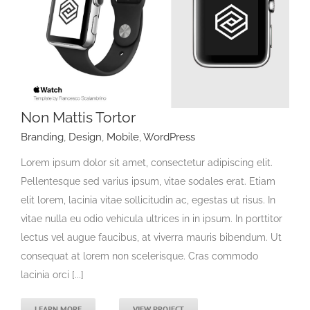
Non Mattis Tortor
Branding
,
Design
,
Mobile
,
WordPress
Lorem ipsum dolor sit amet, consectetur adipiscing elit.
Pellentesque sed varius ipsum, vitae sodales erat. Etiam
elit lorem, lacinia vitae sollicitudin ac, egestas ut risus. In
vitae nulla eu odio vehicula ultrices in in ipsum. In porttitor
lectus vel augue faucibus, at viverra mauris bibendum. Ut
consequat at lorem non scelerisque. Cras commodo
lacinia orci [...]
LEARN MORE
VIEW PROJECT