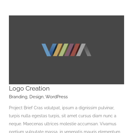
Logo Creation
Branding
,
Design
,
WordPress
Project Brief Cras volutpat, ipsum a dignissim pulvinar,
turpis nulla egestas turpis, sit amet cursus diam nunc a
neque. Maecenas ultrices molestie accumsan. Vivamus
pretium vulputate massa, in venenatis mauris elementum